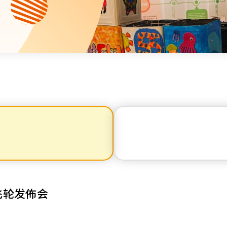
资源中心
财务报告
活动焦点
最新动向
活动报名
加入我们
联络我们
同为世界添笑脸
陀飞轮发佈会
曲/编曲：郭盖愆 监制：谭子舜