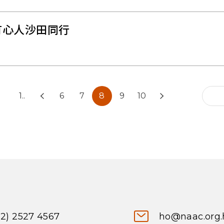
有心人沙田同行
1..
6
7
8
9
10
52) 2527 4567
ho@naac.org.