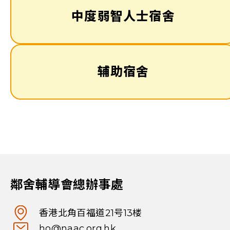
中度弱智人士宿舍
辅助宿舍
鄰舍輔導會總辦事處
香港北角百福道21号13楼
ho@naac.org.hk