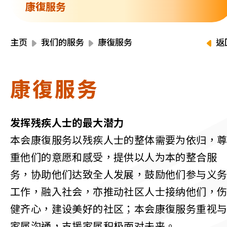
资源中心
康復服务
财务报告
活动焦点
最新动向
主页
我们的服务
康復服务
返
活动报名
加入我们
康復服务
联络我们
发挥残疾人士的最大潜力
本会康復服务以残疾人士的整体需要为依归，
重他们的意愿和感受，提供以人为本的整合服
同为世界添笑脸
务，协助他们达致全人发展，鼓励他们参与义
工作，融入社会，亦推动社区人士接纳他们，
健齐心，建设美好的社区；本会康復服务重视
曲/编曲：郭盖愆 监制：谭子舜
家属沟通，支援家属积极面对未来。