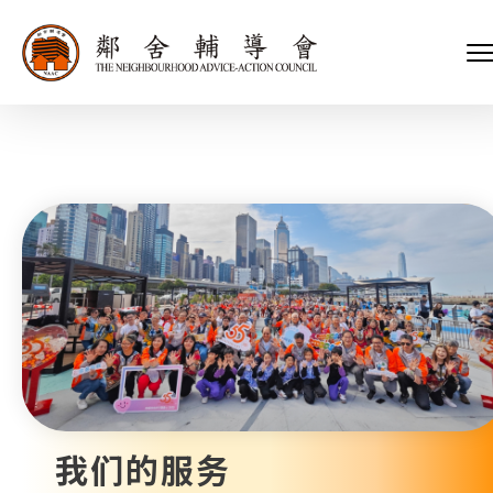
会长、副会长
家庭及儿童福利服务
执行委员会及总幹事
青少年服务
附属委员会及幼儿园校董会
安老服务
机构管治
康復服务
主页
标志
社区发展服务
会歌
内地服务
关于我们
招标项目
教育服务
医疗衞生服务
我们的服务
社会企业
我们的伙伴
捐款方法
新闻稿及媒体报导
支持我们
加入义工
年报
我们的服务
会讯及刊物