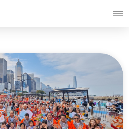
愆 监制：谭子舜