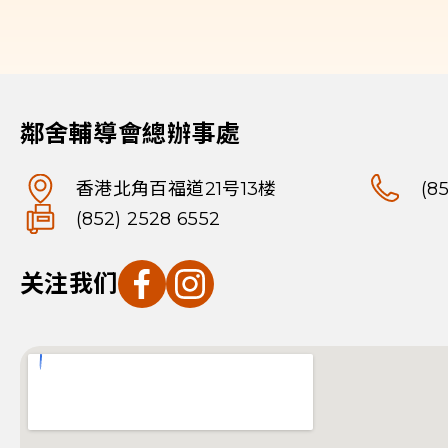
鄰舍輔導會總辦事處
香港北角百福道21号13楼
(8
(852) 2528 6552
关注我们