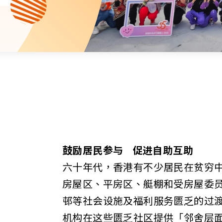
资源中心
财务报告
活动焦点
最新动向
活动报名
加入我们
联络我们
鼓励居民参与 促进自助互助
六十年代，香港有不少居民在贫穷
同为世界添笑脸
房屋区、平房区、艇棚和受房屋委
邨等社会设施及福利服务匮乏的过
曲/编曲：郭盖愆 监制：谭子舜
机构在这些匮乏社区提供「邻舍层