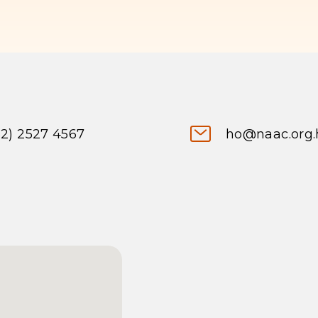
52) 2527 4567
ho@naac.org.