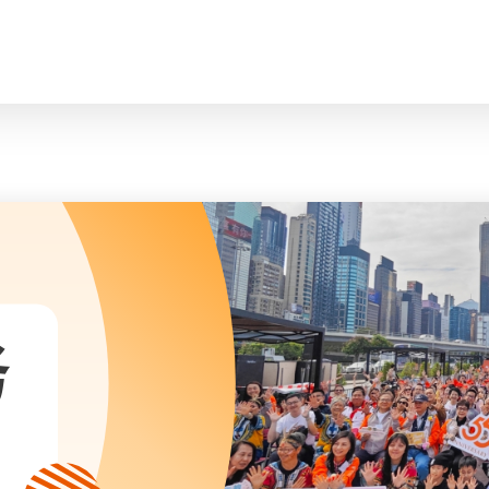
脸
会长、副会长
曲/编曲：郭盖
家庭及儿童福利服务
执行委员会及总幹事
青少年服务
附属委员会及幼儿园校董会
安老服务
机构管治
康復服务
主页
标志
社区发展服务
会歌
内地服务
关于我们
招标项目
教育服务
医疗衞生服务
我们的服务
社会企业
务
我们的伙伴
捐款方法
新闻稿及媒体报导
支持我们
加入义工
年报
会讯及刊物