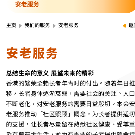
资源中心
安老服务
财务报告
活动焦点
最新动向
主页
我们的服务
安老服务
返
活动报名
加入我们
安老服务
联络我们
总结生命的意义 展望未来的精彩
香港的繁荣全赖长者年青时的付出。随着年日
移，长者身体逐渐衰弱，需要社会的关注。人
同为世界添笑脸
不断老化，对安老服务的需要日益殷切。本会
老服务推动「社区照顾」概念，为长者提供适
的支援，让长者尽量留在熟悉社区健康、受尊
曲/编曲：郭盖愆 监制：谭子舜
及有尊严地生活，並为有需要的长者提供院舍