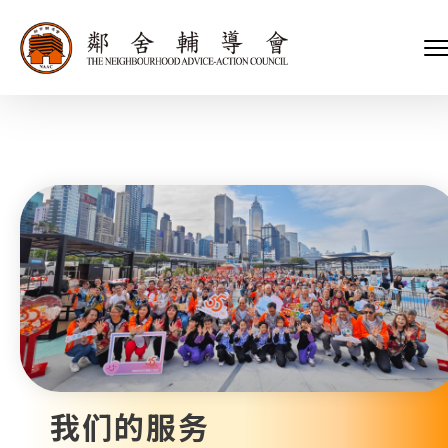
会长、副会长
家庭及儿童福利服务
执行委员会及总幹事
青少年服务
附属委员会及幼儿园校董会
安老服务
机构管治
康復服务
主页
标志
社区发展服务
会歌
内地服务
关于我们
招标项目
教育服务
医疗衞生服务
我们的服务
社会企业
我们的伙伴
捐款方法
新闻稿及媒体报导
支持我们
加入义工
年报
我们的服务
会讯及刊物