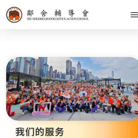
会长、副会长
家庭及儿童福利服务
执行委员会及总幹事
青少年服务
附属委员会及幼儿园校董会
安老服务
机构管治
康復服务
主页
标志
社区发展服务
会歌
内地服务
关于我们
招标项目
教育服务
医疗衞生服务
我们的服务
社会企业
我们的伙伴
捐款方法
新闻稿及媒体报导
支持我们
加入义工
年报
我们的服务
会讯及刊物