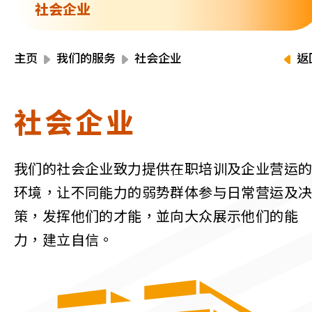
资源中心
社会企业
财务报告
活动焦点
最新动向
主页
我们的服务
社会企业
返
活动报名
加入我们
社会企业
联络我们
我们的社会企业致力提供在职培训及企业营运
环境，让不同能力的弱势群体参与日常营运及
策，发挥他们的才能，並向大众展示他们的能
同为世界添笑脸
力，建立自信。
曲/编曲：郭盖愆 监制：谭子舜