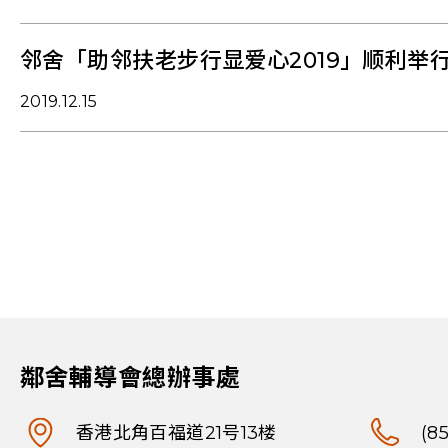
邻舍「助邻扶老步行显爱心2019」顺利举
2019.12.15
鄰舍輔導會總辦事處
香港北角百福道21号13楼
(8