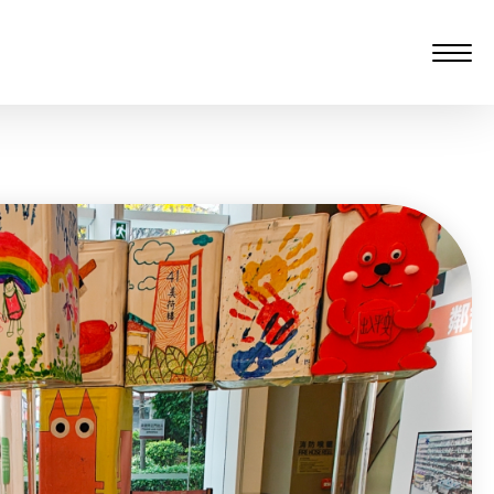
愆 监制：谭子舜