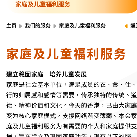
资源中心
家庭及儿童福利服务
财务报告
活动焦点
最新动向
主页
我们的服务
家庭及儿童福利服务
返
活动报名
加入我们
家庭及儿童福利服务
联络我们
建立稳固家庭 培养儿童发展
家庭是社会基本单位，满足成员的衣、食、住
行的归属感和感情等需要，传承独特的传统、
同为世界添笑脸
德、精神价值和文化。今天的香港，已由大家
变为核心家庭模式，支援网络渐变薄弱。本会
庭及儿童福利服务为有需要的个人和家庭提供
曲/编曲：郭盖愆 监制：谭子舜
援，旨在建立及巩固家庭功能，现有以下的服