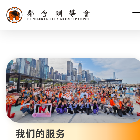
会长、副会长
家庭及儿童福利服务
执行委员会及总幹事
青少年服务
附属委员会及幼儿园校董会
安老服务
机构管治
康復服务
主页
标志
社区发展服务
会歌
内地服务
关于我们
招标项目
教育服务
医疗衞生服务
我们的服务
社会企业
我们的伙伴
捐款方法
新闻稿及媒体报导
支持我们
加入义工
年报
我们的服务
会讯及刊物