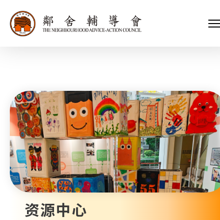
会长、副会长
家庭及儿童福利服务
执行委员会及总幹事
青少年服务
附属委员会及幼儿园校董会
安老服务
机构管治
康復服务
主页
标志
社区发展服务
会歌
内地服务
关于我们
招标项目
教育服务
医疗衞生服务
我们的服务
社会企业
我们的伙伴
捐款方法
新闻稿及媒体报导
支持我们
加入义工
年报
资源中心
会讯及刊物