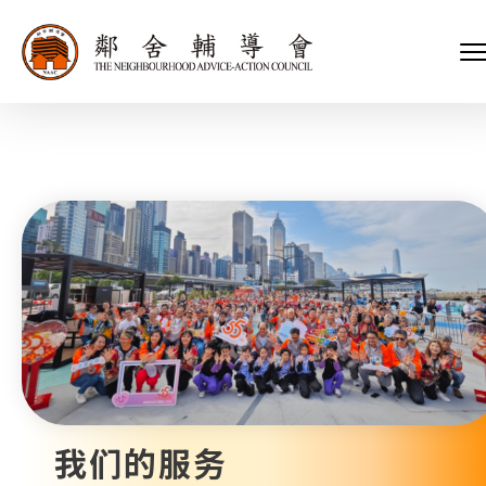
会长、副会长
家庭及儿童福利服务
执行委员会及总幹事
青少年服务
附属委员会及幼儿园校董会
安老服务
机构管治
康復服务
主页
标志
社区发展服务
会歌
内地服务
关于我们
招标项目
教育服务
医疗衞生服务
我们的服务
社会企业
我们的伙伴
捐款方法
新闻稿及媒体报导
支持我们
加入义工
年报
我们的服务
会讯及刊物