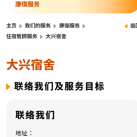
资源中心
康復服务
财务报告
活动焦点
最新动向
主页
我们的服务
康復服务
返
活动报名
住宿暂顾服务
大兴宿舍
加入我们
大兴宿舍
联络我们
联络我们及服务目标
同为世界添笑脸
联络我们
曲/编曲：郭盖愆 监制：谭子舜
地址：