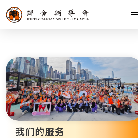
会长、副会长
家庭及儿童福利服务
执行委员会及总幹事
青少年服务
附属委员会及幼儿园校董会
安老服务
机构管治
康復服务
主页
标志
社区发展服务
会歌
内地服务
关于我们
招标项目
教育服务
医疗衞生服务
我们的服务
社会企业
我们的伙伴
捐款方法
新闻稿及媒体报导
支持我们
加入义工
年报
我们的服务
会讯及刊物