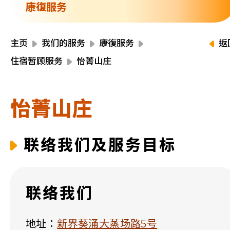
资源中心
康復服务
财务报告
活动焦点
最新动向
主页
我们的服务
康復服务
返
活动报名
住宿暂顾服务
怡菁山庄
加入我们
怡菁山庄
联络我们
联络我们及服务目标
同为世界添笑脸
联络我们
曲/编曲：郭盖愆 监制：谭子舜
地址：
新界葵涌大蒸场路5号