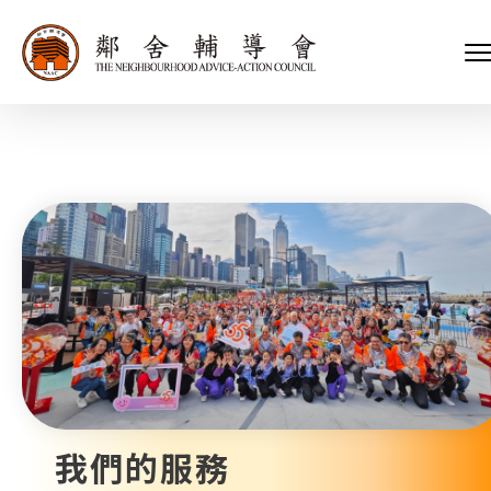
會長、副會長
家庭及兒童福利服務
執行委員會及總幹事
青少年服務
附屬委員會及幼兒園校董會
安老服務
機構管治
康復服務
主頁
標誌
社區發展服務
會歌
內地服務
關於我們
招標項目
教育服務
醫療衞生服務
我們的服務
社會企業
我們的夥伴
捐款方法
新聞稿及媒體報導
支持我們
加入義工
年報
我們的服務
會訊及刊物