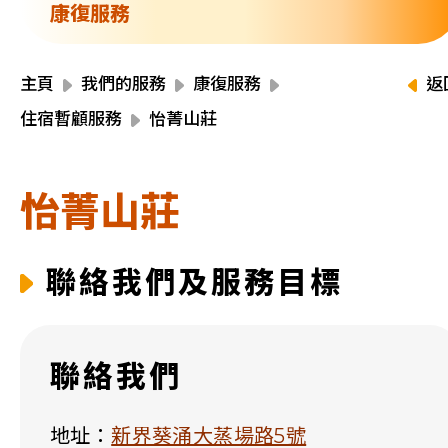
資源中心
康復服務
財務報告
活動焦點
最新動向
主頁
我們的服務
康復服務
返
活動報名
住宿暫顧服務
怡菁山莊
加入我們
怡菁山莊
聯絡我們
聯絡我們及服務目標
同為世界添笑臉
聯絡我們
曲/編曲：郭蓋愆 監製：譚子舜
地址：
新界葵涌大蒸場路5號