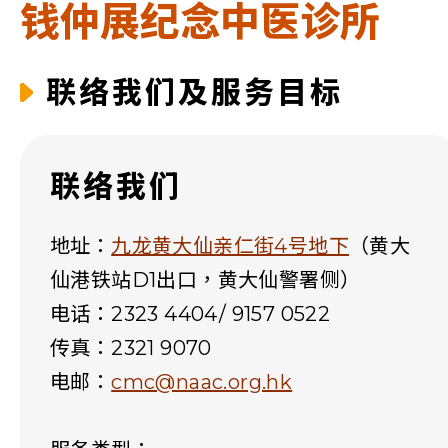
资源中心
钱仲展纪念中医诊所
财务报告
活动焦点
最新动向
联络我们及服务目标
活动报名
加入我们
联络我们
联络我们
地址：
九龙黄大仙亲仁街4号地下
（黄大
仙港铁站D1出口，黄大仙警署侧）
电话：2323 4404/ 9157 0522
同为世界添笑脸
传真：2321 9070
电邮：
cmc@naac.org.hk
曲/编曲：郭盖愆 监制：谭子舜