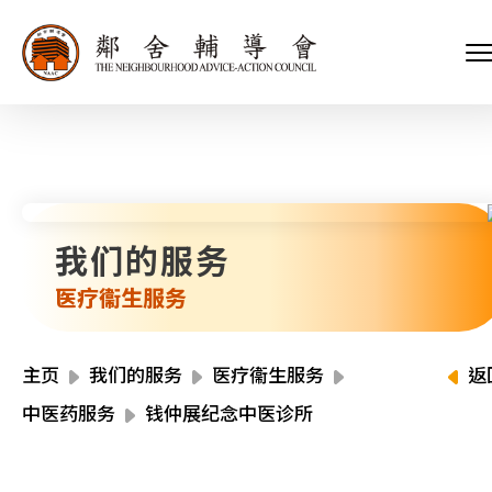
会长、副会长
家庭及儿童福利服务
执行委员会及总幹事
青少年服务
附属委员会及幼儿园校董会
安老服务
机构管治
康復服务
主页
标志
社区发展服务
会歌
内地服务
关于我们
招标项目
教育服务
我们的服务
医疗衞生服务
我们的服务
医疗衞生服务
社会企业
我们的伙伴
主页
我们的服务
医疗衞生服务
返
捐款方法
中医药服务
钱仲展纪念中医诊所
新闻稿及媒体报导
支持我们
加入义工
年报
会讯及刊物