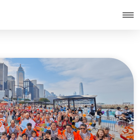
愆 监制：谭子舜