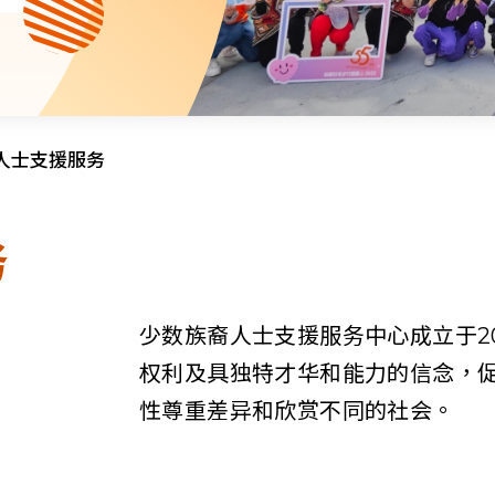
资源中心
财务报告
活动焦点
最新动向
活动报名
加入我们
人士支援服务
联络我们
务
少数族裔人士支援服务中心成立于2
权利及具独特才华和能力的信念，
同为世界添笑脸
性尊重差异和欣赏不同的社会。
曲/编曲：郭盖愆 监制：谭子舜