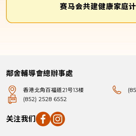
赛马会共建健康家庭
鄰舍輔導會總辦事處
香港北角百福道21号13楼
(8
(852) 2528 6552
关注我们