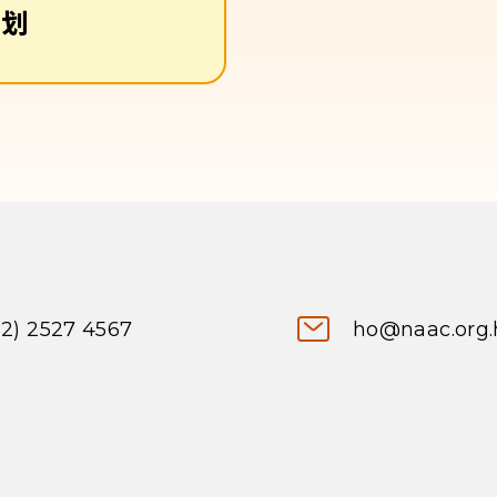
计划
52) 2527 4567
ho@naac.org.