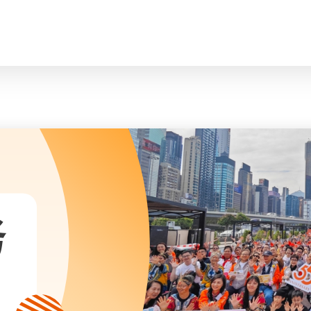
脸
会长、副会长
曲/编曲：郭盖
家庭及儿童福利服务
执行委员会及总幹事
青少年服务
附属委员会及幼儿园校董会
安老服务
机构管治
康復服务
主页
标志
社区发展服务
会歌
内地服务
关于我们
招标项目
教育服务
医疗衞生服务
我们的服务
社会企业
务
我们的伙伴
捐款方法
新闻稿及媒体报导
支持我们
加入义工
年报
会讯及刊物