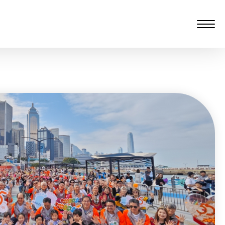
愆 监制：谭子舜