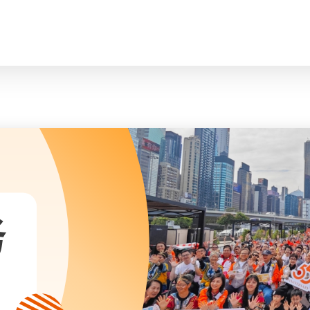
脸
会长、副会长
曲/编曲：郭盖
家庭及儿童福利服务
执行委员会及总幹事
青少年服务
附属委员会及幼儿园校董会
安老服务
机构管治
康復服务
主页
标志
社区发展服务
会歌
内地服务
关于我们
招标项目
教育服务
医疗衞生服务
我们的服务
社会企业
务
我们的伙伴
捐款方法
新闻稿及媒体报导
支持我们
加入义工
年报
会讯及刊物