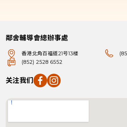
鄰舍輔導會總辦事處
香港北角百福道21号13楼
(8
(852) 2528 6552
关注我们