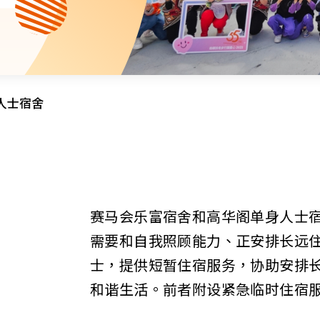
资源中心
财务报告
活动焦点
最新动向
活动报名
加入我们
人士宿舍
联络我们
赛马会乐富宿舍和高华阁单身人士宿舍
需要和自我照顾能力、正安排长远
同为世界添笑脸
士，提供短暂住宿服务，协助安排
和谐生活。前者附设紧急临时住宿
曲/编曲：郭盖愆 监制：谭子舜