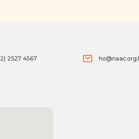
52) 2527 4567
ho@naac.org.