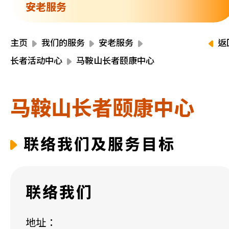
资源中心
安老服务
财务报告
活动焦点
最新动向
主页
我们的服务
安老服务
返
活动报名
长者活动中心
马鞍山长者颐康中心
加入我们
马鞍山长者颐康中心
联络我们
联络我们及服务目标
同为世界添笑脸
联络我们
曲/编曲：郭盖愆 监制：谭子舜
地址：