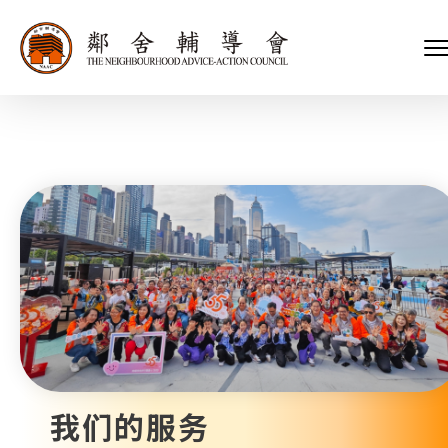
会长、副会长
家庭及儿童福利服务
执行委员会及总幹事
青少年服务
附属委员会及幼儿园校董会
安老服务
机构管治
康復服务
主页
标志
社区发展服务
会歌
内地服务
关于我们
招标项目
教育服务
医疗衞生服务
我们的服务
社会企业
我们的伙伴
捐款方法
新闻稿及媒体报导
支持我们
加入义工
年报
我们的服务
会讯及刊物