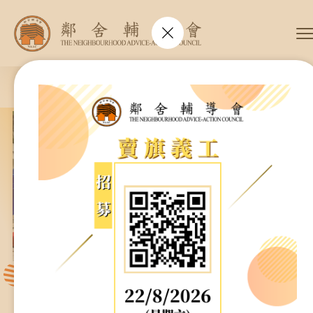
会长、副会长
家庭及儿童福利服务
执行委员会及总幹事
青少年服务
附属委员会及幼儿园校董会
安老服务
机构管治
那里有需要我们的服务，就是我们的「邻舍」
康復服务
主页
标志
社区发展服务
会歌
内地服务
关于我们
招标项目
教育服务
医疗衞生服务
我们的服务
社会企业
我们的伙伴
捐款方法
新闻稿及媒体报导
支持我们
邻舍辅导会特能龙舟队参加《华永盃》
邻舍颂亲恩午宴 2026
加入义工
年报
会讯及刊物
2
/
5