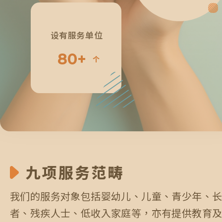
6
3
4
3
2
4
4
设有服务单位
7
4
5
8
0
+
4
3
5
5
个
8
5
6
9
1
5
4
6
6
9
6
7
0
2
6
5
7
7
0
7
8
九项服务范畴
3
7
6
8
8
我们的服务对象包括婴幼儿、儿童、青少年、
8
9
4
8
7
9
9
者、残疾人士、低收入家庭等，亦有提供教育