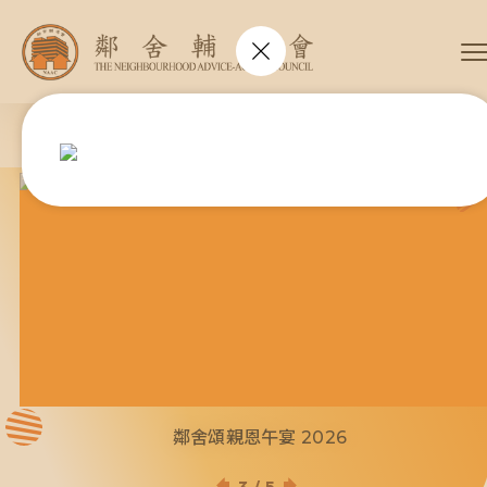
會長、副會長
家庭及兒童福利服務
執行委員會及總幹事
青少年服務
附屬委員會及幼兒園校董會
安老服務
機構管治
那裡有需要我們的服務，就是我們的「鄰舍」
康復服務
主頁
標誌
社區發展服務
會歌
內地服務
關於我們
招標項目
教育服務
醫療衞生服務
我們的服務
社會企業
我們的夥伴
捐款方法
新聞稿及媒體報導
支持我們
鄰舍頌親恩午宴 2026
加入義工
年報
會訊及刊物
3
/
5