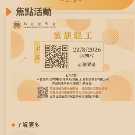
資源中心
財務報告
焦點活動
活動焦點
最新動向
活動報名
加入我們
聯絡我們
同為世界添笑臉
了解更多
曲/編曲：郭蓋愆 監製：譚子舜