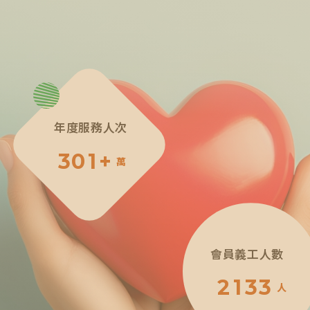
年度服務人次
3
0
1
+
萬
4
1
2
會員義工人數
5
2
3
2
1
3
3
人