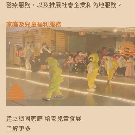
醫療服務，以及推展社會企業和內地服務。
9
0
5
9
8
0
0
家庭及兒童福利服務
0
6
0
9
7
0
8
9
建立穩固家庭 培養兒童發展
了解更多