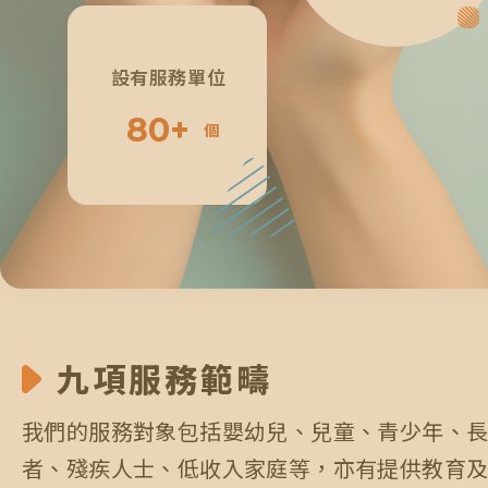
6
3
4
3
2
4
4
設有服務單位
7
4
5
8
0
+
4
3
5
5
個
8
5
6
9
1
5
4
6
6
9
6
7
0
2
6
5
7
7
0
7
8
九項服務範疇
3
7
6
8
8
我們的服務對象包括嬰幼兒、兒童、青少年、
8
9
4
8
7
9
9
者、殘疾人士、低收入家庭等，亦有提供教育