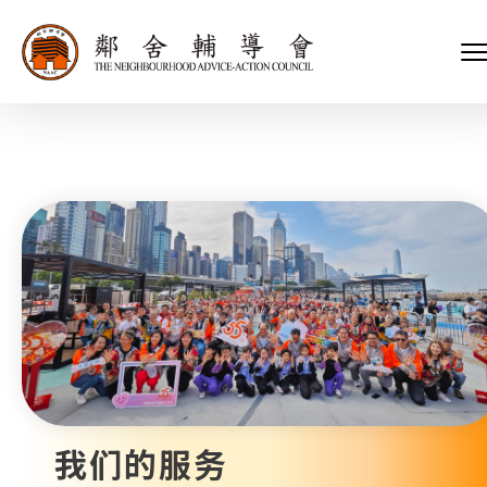
会长、副会长
家庭及儿童福利服务
执行委员会及总幹事
青少年服务
附属委员会及幼儿园校董会
安老服务
机构管治
康復服务
主页
标志
社区发展服务
会歌
内地服务
关于我们
招标项目
教育服务
医疗衞生服务
我们的服务
社会企业
我们的伙伴
捐款方法
新闻稿及媒体报导
支持我们
加入义工
年报
我们的服务
会讯及刊物