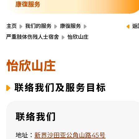
资源中心
康復服务
财务报告
活动焦点
最新动向
主页
我们的服务
康復服务
返
活动报名
严重肢体伤残人士宿舍
怡欣山庄
加入我们
怡欣山庄
联络我们
联络我们及服务目标
同为世界添笑脸
联络我们
曲/编曲：郭盖愆 监制：谭子舜
地址：
新界沙田亚公角山路45号