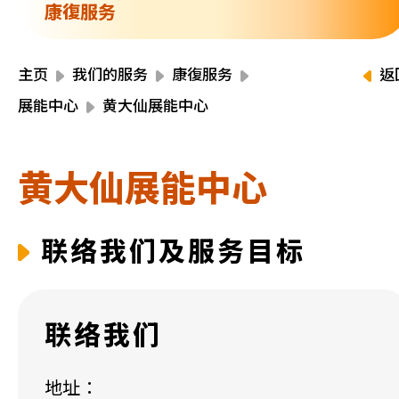
资源中心
康復服务
财务报告
活动焦点
最新动向
主页
我们的服务
康復服务
返
活动报名
展能中心
黄大仙展能中心
加入我们
黄大仙展能中心
联络我们
联络我们及服务目标
同为世界添笑脸
联络我们
曲/编曲：郭盖愆 监制：谭子舜
地址：