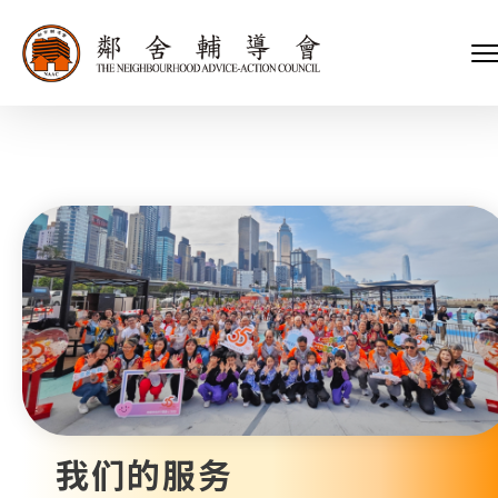
会长、副会长
家庭及儿童福利服务
执行委员会及总幹事
青少年服务
附属委员会及幼儿园校董会
安老服务
机构管治
康復服务
主页
标志
社区发展服务
会歌
内地服务
关于我们
招标项目
教育服务
医疗衞生服务
我们的服务
社会企业
我们的伙伴
捐款方法
新闻稿及媒体报导
支持我们
加入义工
年报
我们的服务
会讯及刊物