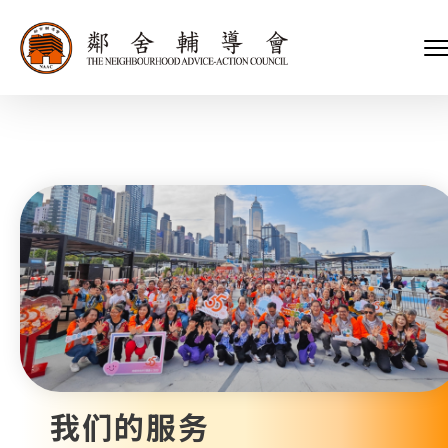
会长、副会长
家庭及儿童福利服务
执行委员会及总幹事
青少年服务
附属委员会及幼儿园校董会
安老服务
机构管治
康復服务
主页
标志
社区发展服务
会歌
内地服务
关于我们
招标项目
教育服务
医疗衞生服务
我们的服务
社会企业
我们的伙伴
捐款方法
新闻稿及媒体报导
支持我们
加入义工
年报
我们的服务
会讯及刊物