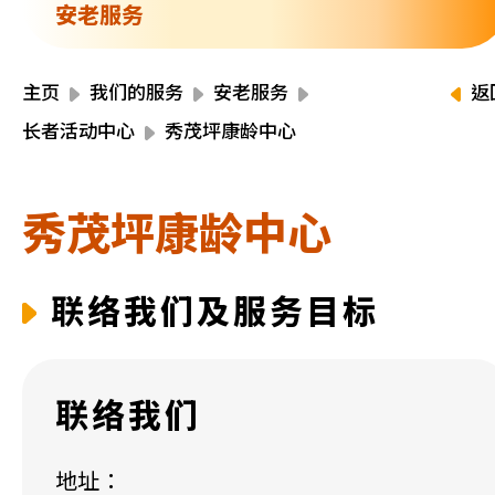
资源中心
安老服务
财务报告
活动焦点
最新动向
主页
我们的服务
安老服务
返
活动报名
长者活动中心
秀茂坪康龄中心
加入我们
秀茂坪康龄中心
联络我们
联络我们及服务目标
同为世界添笑脸
联络我们
曲/编曲：郭盖愆 监制：谭子舜
地址：