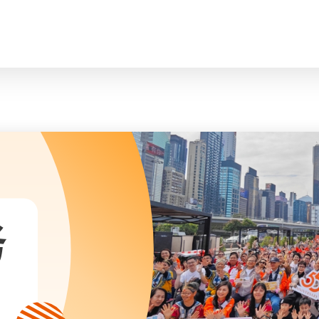
脸
会长、副会长
曲/编曲：郭盖
家庭及儿童福利服务
执行委员会及总幹事
青少年服务
附属委员会及幼儿园校董会
安老服务
机构管治
康復服务
主页
标志
社区发展服务
会歌
内地服务
关于我们
招标项目
教育服务
医疗衞生服务
我们的服务
社会企业
务
我们的伙伴
捐款方法
新闻稿及媒体报导
支持我们
加入义工
年报
会讯及刊物