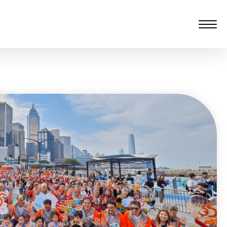
愆 监制：谭子舜