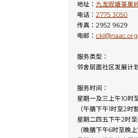
地址：
九龙观塘茶果岭村
电话：
2775 3050
传真：
2952 9629
电邮：
ckl@naac.org
服务类型：
邻舍层面社区发展计
服务时间：
星期一及三上午10时
（午膳下午1时至2时
星期二四五下午2时至
（晚膳下午6时至晚上