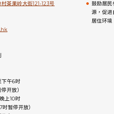
茶果岭大街121-123号
鼓励居民
源，促进
居住环境
.hk
划
至下午6时
暂停开放）
晚上10时
7时暂停开放）