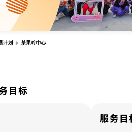
资源中心
财务报告
活动焦点
最新动向
活动报名
加入我们
展计划
茶果岭中心
联络我们
务目标
同为世界添笑脸
服务目
曲/编曲：郭盖愆 监制：谭子舜