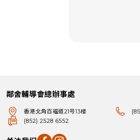
鄰舍輔導會總辦事處
香港北角百福道21号13楼
(8
(852) 2528 6552