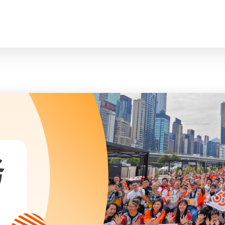
脸
会长、副会长
曲/编曲：郭盖
家庭及儿童福利服务
执行委员会及总幹事
青少年服务
附属委员会及幼儿园校董会
安老服务
机构管治
康復服务
主页
标志
社区发展服务
会歌
内地服务
关于我们
招标项目
教育服务
医疗衞生服务
我们的服务
社会企业
务
我们的伙伴
捐款方法
新闻稿及媒体报导
支持我们
加入义工
年报
会讯及刊物