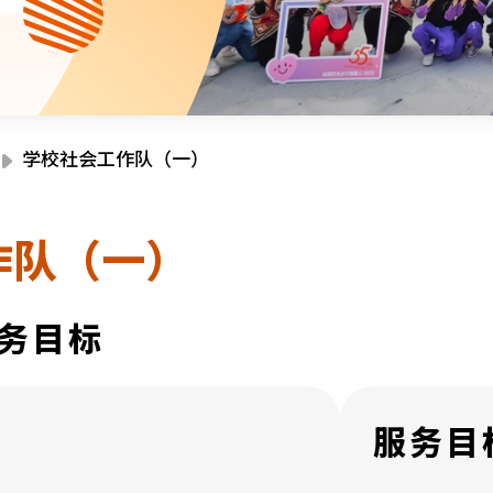
资源中心
财务报告
活动焦点
最新动向
活动报名
加入我们
学校社会工作队（一）
联络我们
作队（一）
务目标
同为世界添笑脸
服务目
曲/编曲：郭盖愆 监制：谭子舜