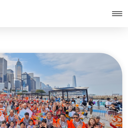
愆 监制：谭子舜