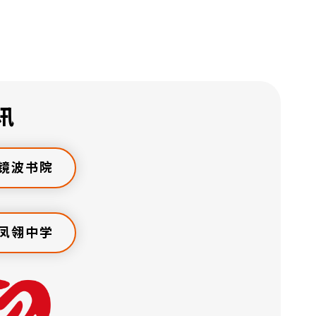
讯
镜波书院
凤翎中学