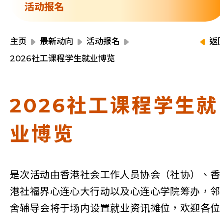
资源中心
活动报名
财务报告
活动焦点
最新动向
主页
最新动向
活动报名
返
活动报名
2026社工课程学生就业博览
加入我们
联络我们
2026社工课程学生就
业博览
同为世界添笑脸
是次活动由香港社会工作人员协会（
社协
）、
港社福界心连心大行动以及心连心学院筹办，
曲/编曲：郭盖愆 监制：谭子舜
舍辅导会将于场内设置就业资讯摊位，欢迎各