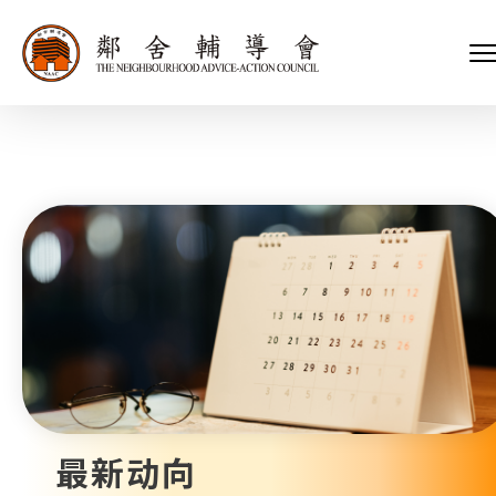
会长、副会长
家庭及儿童福利服务
执行委员会及总幹事
青少年服务
附属委员会及幼儿园校董会
安老服务
机构管治
康復服务
主页
标志
社区发展服务
会歌
内地服务
关于我们
招标项目
教育服务
医疗衞生服务
我们的服务
社会企业
我们的伙伴
捐款方法
新闻稿及媒体报导
支持我们
加入义工
年报
最新动向
会讯及刊物