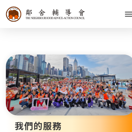
會長、副會長
家庭及兒童福利服務
執行委員會及總幹事
青少年服務
附屬委員會及幼兒園校董會
安老服務
機構管治
康復服務
主頁
標誌
社區發展服務
會歌
內地服務
關於我們
招標項目
教育服務
醫療衞生服務
我們的服務
社會企業
我們的夥伴
捐款方法
新聞稿及媒體報導
支持我們
加入義工
年報
我們的服務
會訊及刊物