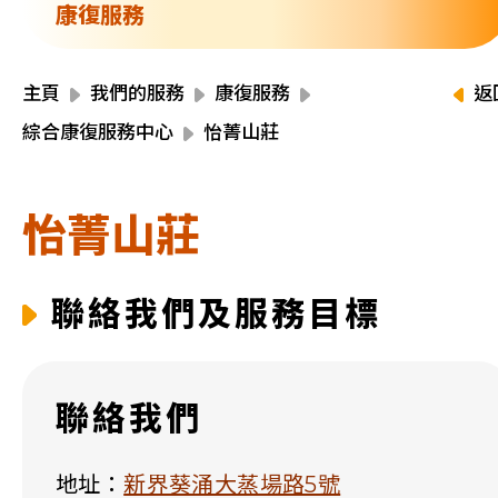
資源中心
康復服務
財務報告
活動焦點
最新動向
主頁
我們的服務
康復服務
返
活動報名
綜合康復服務中心
怡菁山莊
加入我們
怡菁山莊
聯絡我們
聯絡我們及服務目標
同為世界添笑臉
聯絡我們
曲/編曲：郭蓋愆 監製：譚子舜
地址：
新界葵涌大蒸場路5號