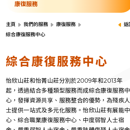
資源中心
康復服務
財務報告
活動焦點
最新動向
主頁
我們的服務
康復服務
返
活動報名
綜合康復服務中心
加入我們
綜合康復服務中心
聯絡我們
怡欣山莊和怡菁山莊分別於2009年和2013年
起，透過結合多種類型服務而成綜合康復服務
同為世界添笑臉
心，發揮資源共享、服務整合的優勢，為殘疾
士提供一站式及多元化服務。怡欣山莊有展能
心、綜合職業康復服務中心、中度弱智人士宿
曲/編曲：郭蓋愆 監製：譚子舜