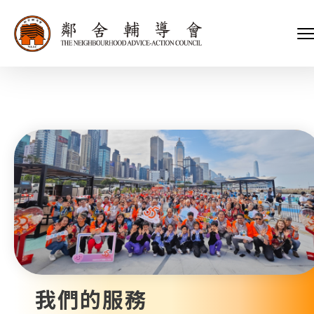
會長、副會長
家庭及兒童福利服務
執行委員會及總幹事
青少年服務
附屬委員會及幼兒園校董會
安老服務
機構管治
康復服務
主頁
標誌
社區發展服務
會歌
內地服務
關於我們
招標項目
教育服務
醫療衞生服務
我們的服務
社會企業
我們的夥伴
捐款方法
新聞稿及媒體報導
支持我們
加入義工
年報
我們的服務
會訊及刊物