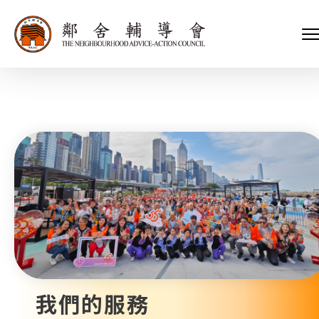
會長、副會長
家庭及兒童福利服務
執行委員會及總幹事
青少年服務
附屬委員會及幼兒園校董會
安老服務
機構管治
康復服務
主頁
標誌
社區發展服務
會歌
內地服務
關於我們
招標項目
教育服務
醫療衞生服務
我們的服務
社會企業
我們的夥伴
捐款方法
新聞稿及媒體報導
支持我們
加入義工
年報
我們的服務
會訊及刊物