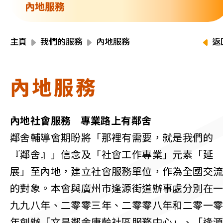
資源中心
內地服務
財務報告
活動焦點
最新動向
主頁
我們的服務
內地服務
返
活動報名
加入我們
內地服務
聯絡我們
內地社會服務 專業路上有鄰舍
鄰舍輔導會期盼將「那裡有需要，就是我們的
『鄰舍』」信念及「社會工作專業」元素「延
同為世界添笑臉
展」至內地，建立社會服務單位，作為全國交
的對象。本會與廣州市逢源街道辦事處分別在
九九八年、二零零三年、二零零八年和二零一
曲/編曲：郭蓋愆 監製：譚子舜
年創辦「文昌鄰舍康齡社區服務中心」、「逢