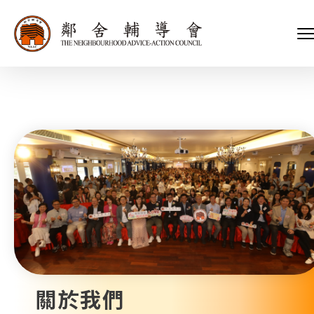
會長、副會長
家庭及兒童福利服務
執行委員會及總幹事
青少年服務
附屬委員會及幼兒園校董會
安老服務
機構管治
康復服務
主頁
標誌
社區發展服務
會歌
內地服務
關於我們
招標項目
教育服務
醫療衞生服務
我們的服務
社會企業
我們的夥伴
捐款方法
新聞稿及媒體報導
支持我們
加入義工
年報
關於我們
會訊及刊物