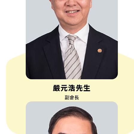
嚴元浩先生
副會長