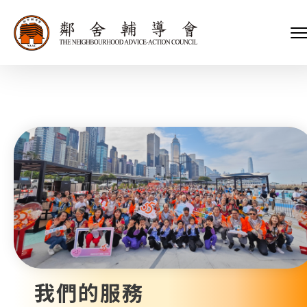
會長、副會長
家庭及兒童福利服務
執行委員會及總幹事
青少年服務
附屬委員會及幼兒園校董會
安老服務
機構管治
康復服務
主頁
標誌
社區發展服務
會歌
內地服務
關於我們
招標項目
教育服務
醫療衞生服務
我們的服務
社會企業
我們的夥伴
捐款方法
新聞稿及媒體報導
支持我們
加入義工
年報
我們的服務
會訊及刊物