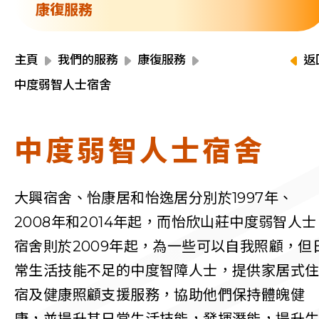
資源中心
康復服務
財務報告
活動焦點
最新動向
主頁
我們的服務
康復服務
返
活動報名
中度弱智人士宿舍
加入我們
中度弱智人士宿舍
聯絡我們
大興宿舍、怡康居和怡逸居分別於1997年、
2008年和2014年起，而怡欣山莊中度弱智人士
同為世界添笑臉
宿舍則於2009年起，為一些可以自我照顧，但
常生活技能不足的中度智障人士，提供家居式
宿及健康照顧支援服務，協助他們保持體魄健
曲/編曲：郭蓋愆 監製：譚子舜