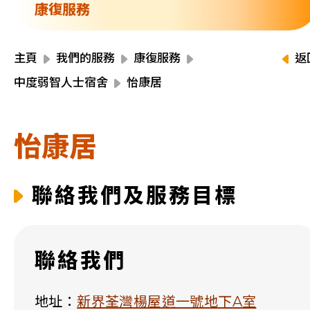
資源中心
康復服務
財務報告
活動焦點
最新動向
主頁
我們的服務
康復服務
返
活動報名
中度弱智人士宿舍
怡康居
加入我們
怡康居
聯絡我們
聯絡我們及服務目標
同為世界添笑臉
聯絡我們
曲/編曲：郭蓋愆 監製：譚子舜
地址：
新界荃灣楊屋道一號地下A室