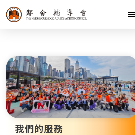
會長、副會長
家庭及兒童福利服務
執行委員會及總幹事
青少年服務
附屬委員會及幼兒園校董會
安老服務
機構管治
康復服務
主頁
標誌
社區發展服務
會歌
內地服務
關於我們
招標項目
教育服務
醫療衞生服務
我們的服務
社會企業
我們的夥伴
捐款方法
新聞稿及媒體報導
支持我們
加入義工
年報
我們的服務
會訊及刊物