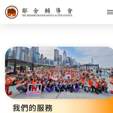
會長、副會長
家庭及兒童福利服務
執行委員會及總幹事
青少年服務
附屬委員會及幼兒園校董會
安老服務
機構管治
康復服務
主頁
標誌
社區發展服務
會歌
內地服務
關於我們
招標項目
教育服務
醫療衞生服務
我們的服務
社會企業
我們的夥伴
捐款方法
新聞稿及媒體報導
支持我們
加入義工
年報
我們的服務
會訊及刊物