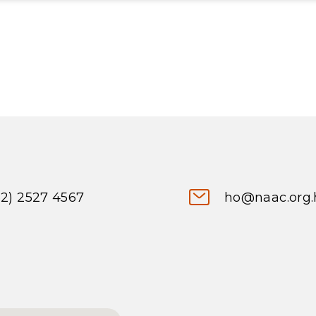
52) 2527 4567
ho@naac.org.