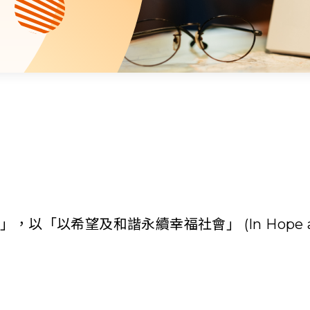
資源中心
財務報告
活動焦點
最新動向
活動報名
加入我們
聯絡我們
和諧永續幸福社會」 (In Hope and In Harm
同為世界添笑臉
曲/編曲：郭蓋愆 監製：譚子舜