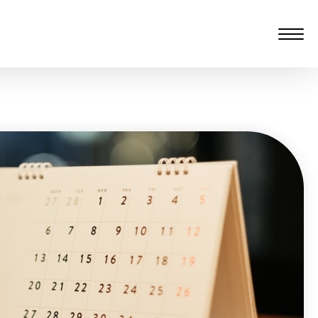
愆 監製：譚子舜