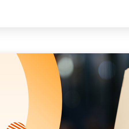
臉
會長、副會長
曲/編曲：郭蓋
家庭及兒童福利服務
執行委員會及總幹事
青少年服務
附屬委員會及幼兒園校董會
安老服務
機構管治
康復服務
主頁
標誌
社區發展服務
會歌
內地服務
關於我們
招標項目
教育服務
醫療衞生服務
我們的服務
社會企業
我們的夥伴
捐款方法
新聞稿及媒體報導
支持我們
加入義工
年報
會訊及刊物