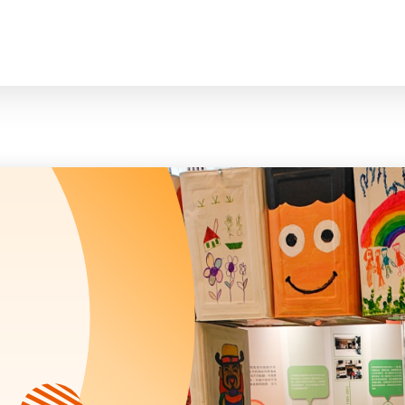
臉
會長、副會長
曲/編曲：郭蓋
家庭及兒童福利服務
執行委員會及總幹事
青少年服務
附屬委員會及幼兒園校董會
安老服務
機構管治
康復服務
主頁
標誌
社區發展服務
會歌
內地服務
關於我們
招標項目
教育服務
醫療衞生服務
我們的服務
社會企業
我們的夥伴
捐款方法
新聞稿及媒體報導
支持我們
加入義工
年報
會訊及刊物