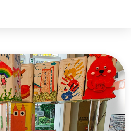
愆 監製：譚子舜