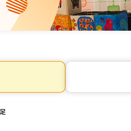
資源中心
財務報告
活動焦點
最新動向
活動報名
加入我們
聯絡我們
同為世界添笑臉
足
曲/編曲：郭蓋愆 監製：譚子舜