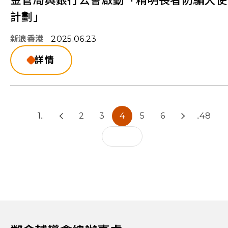
金管局與銀行公會啟動「精明長者防騙大使
計劃」
新浪香港
2025.06.23
詳情
1..
2
3
4
5
6
..48