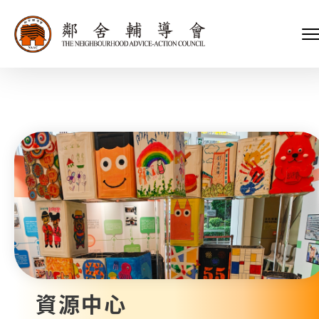
會長、副會長
家庭及兒童福利服務
執行委員會及總幹事
青少年服務
附屬委員會及幼兒園校董會
安老服務
機構管治
康復服務
主頁
標誌
社區發展服務
會歌
內地服務
關於我們
招標項目
教育服務
醫療衞生服務
我們的服務
社會企業
我們的夥伴
捐款方法
新聞稿及媒體報導
支持我們
加入義工
年報
資源中心
會訊及刊物