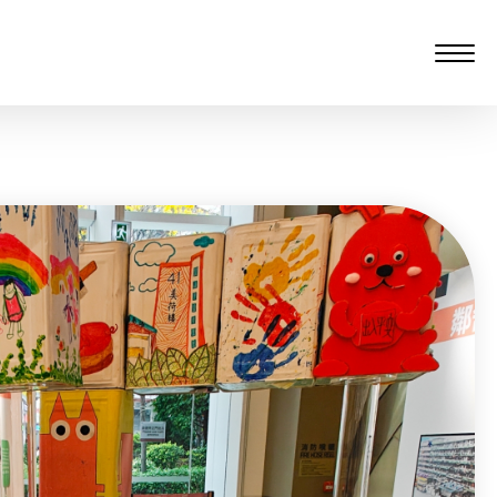
愆 監製：譚子舜