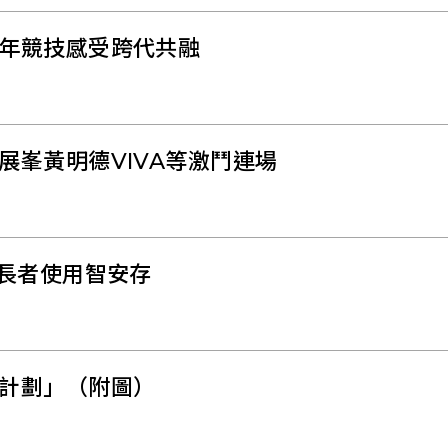
年競技感受跨代共融
峯黃明德VIVA等激鬥連場
議長者使用智安存
計劃」（附圖）