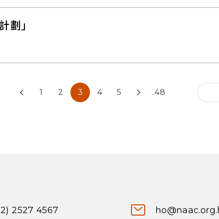
計劃」
1
2
3
4
5
..48
52) 2527 4567
ho@naac.org.