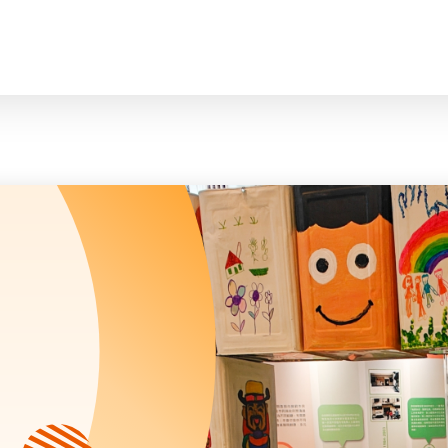
臉
會長、副會長
曲/編曲：郭蓋
家庭及兒童福利服務
執行委員會及總幹事
青少年服務
附屬委員會及幼兒園校董會
安老服務
機構管治
康復服務
主頁
標誌
社區發展服務
會歌
內地服務
關於我們
招標項目
教育服務
醫療衞生服務
我們的服務
社會企業
我們的夥伴
捐款方法
新聞稿及媒體報導
支持我們
加入義工
年報
會訊及刊物