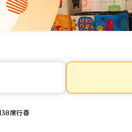
資源中心
財務報告
活動焦點
最新動向
活動報名
加入我們
聯絡我們
同為世界添笑臉
38席行善
曲/編曲：郭蓋愆 監製：譚子舜