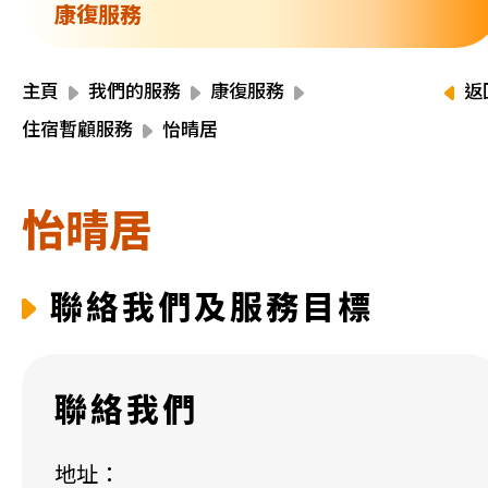
資源中心
康復服務
財務報告
活動焦點
最新動向
主頁
我們的服務
康復服務
返
活動報名
住宿暫顧服務
怡晴居
加入我們
怡晴居
聯絡我們
聯絡我們及服務目標
同為世界添笑臉
聯絡我們
曲/編曲：郭蓋愆 監製：譚子舜
地址：