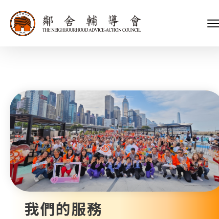
會長、副會長
家庭及兒童福利服務
執行委員會及總幹事
青少年服務
附屬委員會及幼兒園校董會
安老服務
機構管治
康復服務
主頁
標誌
社區發展服務
會歌
內地服務
關於我們
招標項目
教育服務
醫療衞生服務
我們的服務
社會企業
我們的夥伴
捐款方法
新聞稿及媒體報導
支持我們
加入義工
年報
我們的服務
會訊及刊物