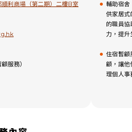
邨順利商場（第二期）二樓B室
輔助宿舍
供家居式
的職員協
g.hk
力，提升
住宿暫顧
暫顧服務）
顧，讓他
理個人事