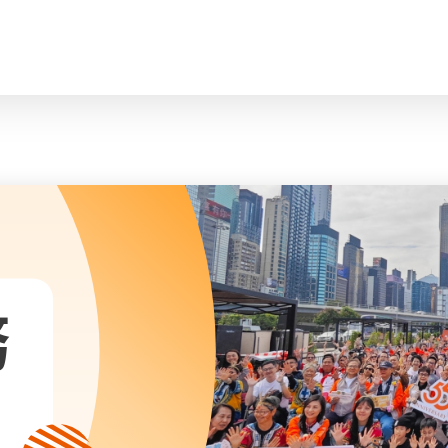
臉
會長、副會長
曲/編曲：郭蓋
家庭及兒童福利服務
執行委員會及總幹事
青少年服務
附屬委員會及幼兒園校董會
安老服務
機構管治
康復服務
主頁
標誌
社區發展服務
會歌
內地服務
關於我們
招標項目
教育服務
醫療衞生服務
我們的服務
社會企業
務
我們的夥伴
捐款方法
新聞稿及媒體報導
支持我們
加入義工
年報
會訊及刊物