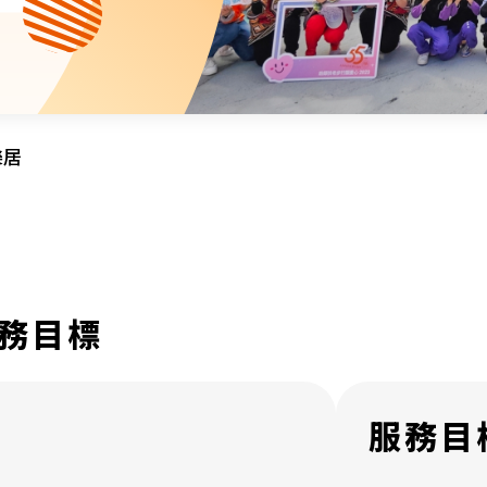
資源中心
財務報告
活動焦點
最新動向
活動報名
加入我們
樂居
聯絡我們
務目標
同為世界添笑臉
服務目
曲/編曲：郭蓋愆 監製：譚子舜