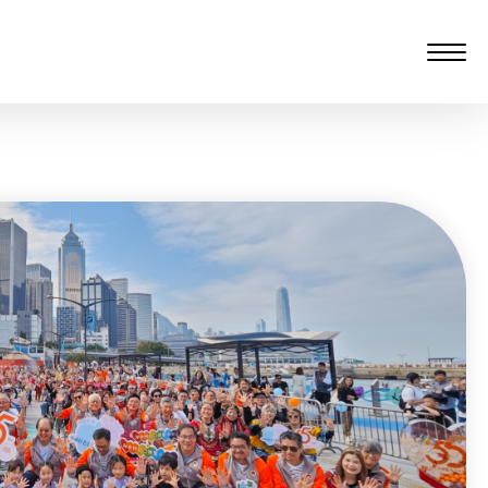
愆 監製：譚子舜