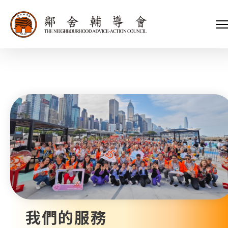
會長、副會長
家庭及兒童福利服務
執行委員會及總幹事
青少年服務
附屬委員會及幼兒園校董會
安老服務
機構管治
康復服務
主頁
標誌
社區發展服務
會歌
內地服務
關於我們
招標項目
教育服務
醫療衞生服務
我們的服務
社會企業
我們的夥伴
捐款方法
新聞稿及媒體報導
支持我們
加入義工
年報
我們的服務
會訊及刊物