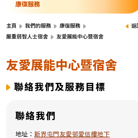
資源中心
康復服務
財務報告
活動焦點
最新動向
主頁
我們的服務
康復服務
返
活動報名
嚴重弱智人士宿舍
友愛展能中心暨宿舍
加入我們
友愛展能中心暨宿舍
聯絡我們
聯絡我們及服務目標
同為世界添笑臉
聯絡我們
曲/編曲：郭蓋愆 監製：譚子舜
地址：
新界屯門友愛邨愛信樓地下