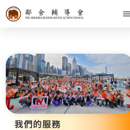
會長、副會長
家庭及兒童福利服務
執行委員會及總幹事
青少年服務
附屬委員會及幼兒園校董會
安老服務
機構管治
康復服務
主頁
標誌
社區發展服務
會歌
內地服務
關於我們
招標項目
教育服務
醫療衞生服務
我們的服務
社會企業
我們的夥伴
捐款方法
新聞稿及媒體報導
支持我們
加入義工
年報
我們的服務
會訊及刊物