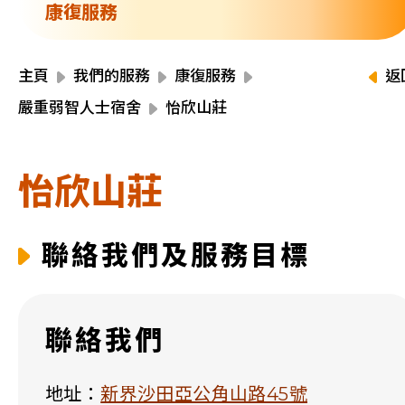
資源中心
康復服務
財務報告
活動焦點
最新動向
主頁
我們的服務
康復服務
返
活動報名
嚴重弱智人士宿舍
怡欣山莊
加入我們
怡欣山莊
聯絡我們
聯絡我們及服務目標
同為世界添笑臉
聯絡我們
曲/編曲：郭蓋愆 監製：譚子舜
地址：
新界沙田亞公角山路45號