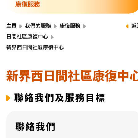
資源中心
康復服務
財務報告
活動焦點
最新動向
主頁
我們的服務
康復服務
返
活動報名
日間社區康復中心
加入我們
新界西日間社區康復中心
聯絡我們
新界西日間社區康復中
聯絡我們及服務目標
同為世界添笑臉
聯絡我們
曲/編曲：郭蓋愆 監製：譚子舜