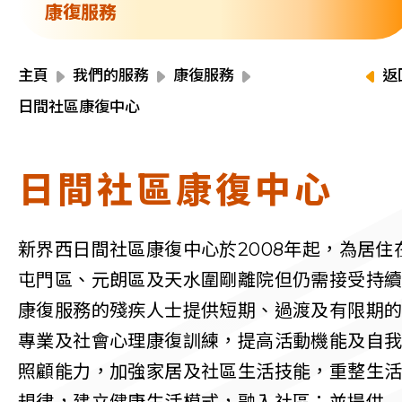
資源中心
康復服務
財務報告
活動焦點
最新動向
主頁
我們的服務
康復服務
返
活動報名
日間社區康復中心
加入我們
日間社區康復中心
聯絡我們
新界西日間社區康復中心於2008年起，為居住
屯門區、元朗區及天水圍剛離院但仍需接受持
同為世界添笑臉
康復服務的殘疾人士提供短期、過渡及有限期
專業及社會心理康復訓練，提高活動機能及自
照顧能力，加強家居及社區生活技能，重整生
曲/編曲：郭蓋愆 監製：譚子舜