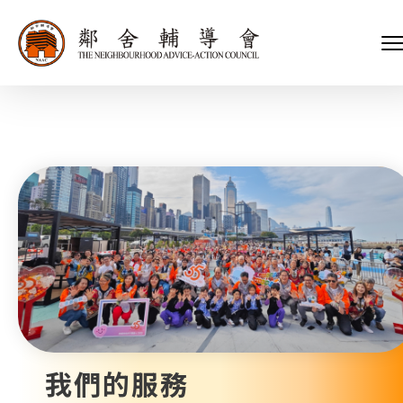
會長、副會長
家庭及兒童福利服務
執行委員會及總幹事
青少年服務
附屬委員會及幼兒園校董會
安老服務
機構管治
康復服務
主頁
標誌
社區發展服務
會歌
內地服務
關於我們
招標項目
教育服務
醫療衞生服務
我們的服務
社會企業
我們的夥伴
捐款方法
新聞稿及媒體報導
支持我們
加入義工
年報
我們的服務
會訊及刊物