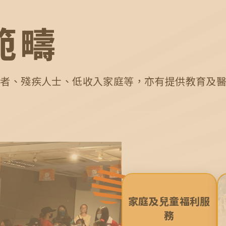
0
7
8
8
9
範疇
9
0
0
長者、殘疾人士、低收入家庭等，亦有提供教育及
家庭及兒童福利服
務