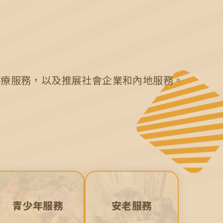
8
7
6
8
8
9
8
7
9
9
0
9
8
0
0
醫療服務，以及推展社會企業和內地服務。
0
9
0
青少年服務
安老服務