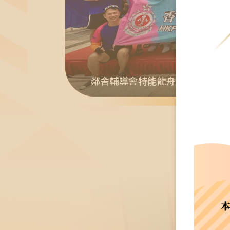
鄰舍輔導會特能龍舟隊參加《華
鄰舍頌親恩午宴 2026