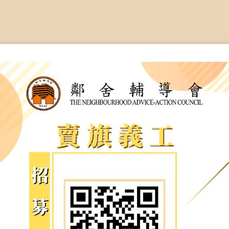
臉
會長、副會長
曲/編曲：郭蓋
家庭及兒童福利服務
執行委員會及總幹事
青少年服務
附屬委員會及幼兒園校董會
安老服務
機構管治
康復服務
主頁
標誌
社區發展服務
會歌
內地服務
關於我們
招標項目
教育服務
醫療衞生服務
我們的服務
社會企業
我們的夥伴
捐款方法
新聞稿及媒體報導
支持我們
加入義工
年報
會訊及刊物