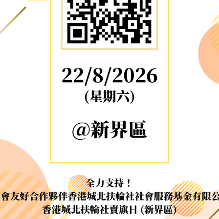
資源中心
財務報告
活動焦點
最新動向
活動報名
加入我們
永盃》
聯絡我們
同為世界添笑臉
曲/編曲：郭蓋愆 監製：譚子舜