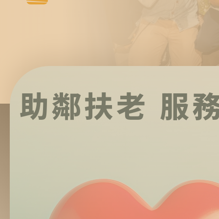
助鄰扶老 服