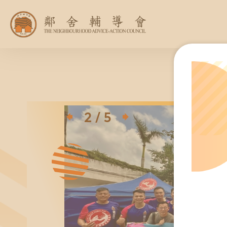
同為世界添笑
2
/
5