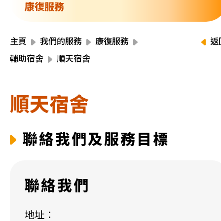
資源中心
康復服務
財務報告
活動焦點
最新動向
主頁
我們的服務
康復服務
返
活動報名
輔助宿舍
順天宿舍
加入我們
順天宿舍
聯絡我們
聯絡我們及服務目標
同為世界添笑臉
聯絡我們
曲/編曲：郭蓋愆 監製：譚子舜
地址：