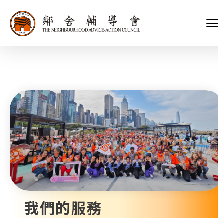
會長、副會長
家庭及兒童福利服務
執行委員會及總幹事
青少年服務
附屬委員會及幼兒園校董會
安老服務
機構管治
康復服務
主頁
標誌
社區發展服務
會歌
內地服務
關於我們
招標項目
教育服務
醫療衞生服務
我們的服務
社會企業
我們的夥伴
捐款方法
新聞稿及媒體報導
支持我們
加入義工
年報
我們的服務
會訊及刊物