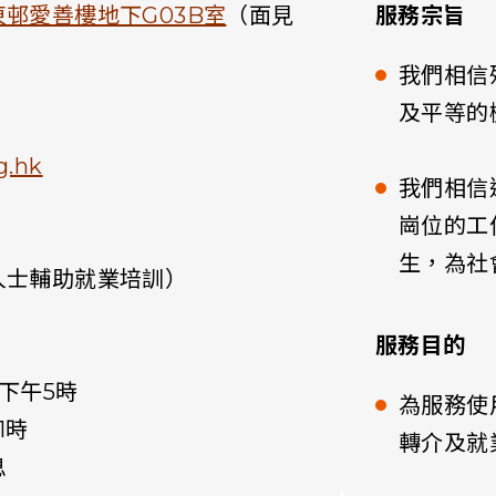
邨愛善樓地下G03B室
（面見
服務宗旨
我們相信
及平等的
g.hk
我們相信
崗位的工
生，為社
人士輔助就業培訓）
服務目的
下午5時
為服務使
1時
轉介及就
息