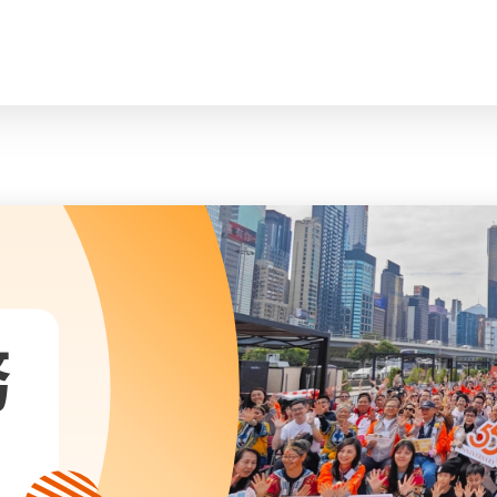
臉
會長、副會長
曲/編曲：郭蓋
家庭及兒童福利服務
執行委員會及總幹事
青少年服務
附屬委員會及幼兒園校董會
安老服務
機構管治
康復服務
主頁
標誌
社區發展服務
會歌
內地服務
關於我們
招標項目
教育服務
醫療衞生服務
我們的服務
社會企業
務
我們的夥伴
捐款方法
新聞稿及媒體報導
支持我們
加入義工
年報
會訊及刊物