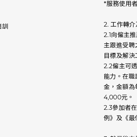
*服務使用
2. 工作轉
培訓
2.1向僱
主跟進受聘
目標及解決
2.2僱主
能力。在職
金，金額為
4,000元。
2.3參加
例》及《最