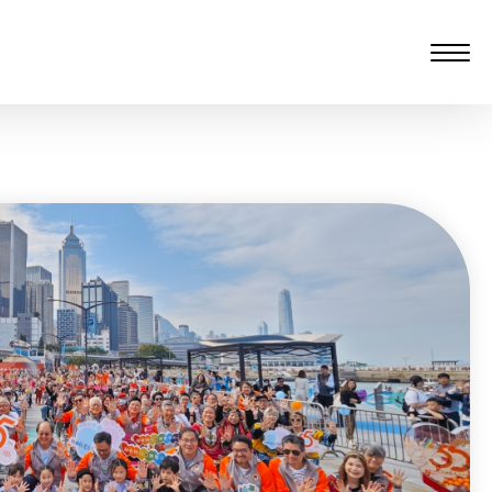
愆 監製：譚子舜