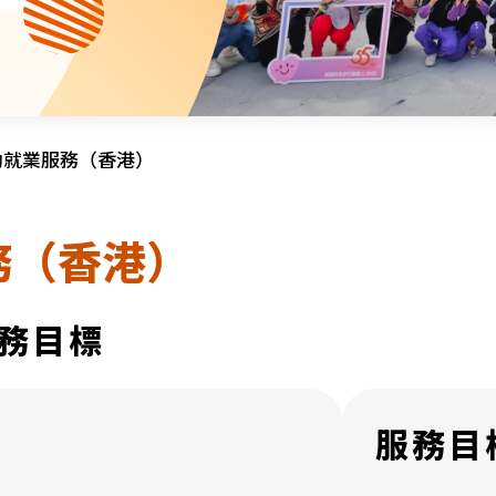
資源中心
財務報告
活動焦點
最新動向
活動報名
加入我們
助就業服務（香港）
聯絡我們
務（香港）
務目標
同為世界添笑臉
服務目
曲/編曲：郭蓋愆 監製：譚子舜