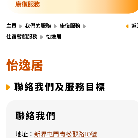
資源中心
康復服務
財務報告
活動焦點
最新動向
主頁
我們的服務
康復服務
返
活動報名
住宿暫顧服務
怡逸居
加入我們
怡逸居
聯絡我們
聯絡我們及服務目標
同為世界添笑臉
聯絡我們
曲/編曲：郭蓋愆 監製：譚子舜
地址：
新界屯門青松觀路10號