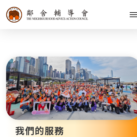
會長、副會長
家庭及兒童福利服務
執行委員會及總幹事
青少年服務
附屬委員會及幼兒園校董會
安老服務
機構管治
康復服務
主頁
標誌
社區發展服務
會歌
內地服務
關於我們
招標項目
教育服務
醫療衞生服務
我們的服務
社會企業
我們的夥伴
捐款方法
新聞稿及媒體報導
支持我們
加入義工
年報
我們的服務
會訊及刊物