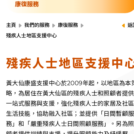
資源中心
康復服務
財務報告
活動焦點
最新動向
主頁
我們的服務
康復服務
返
活動報名
殘疾人士地區支援中心
加入我們
殘疾人士地區支援中
聯絡我們
黃大仙康盛支援中心於2009年起，以地區為本
略，為居住在黃大仙區的殘疾人士和照顧者提
同為世界添笑臉
一站式服務與支援，強化殘疾人士的家居及社
生活技能，協助融入社區；並提供「日間暫顧
務」和「嚴重殘疾人士日間照顧服務」。另為
曲/編曲：郭蓋愆 監製：譚子舜