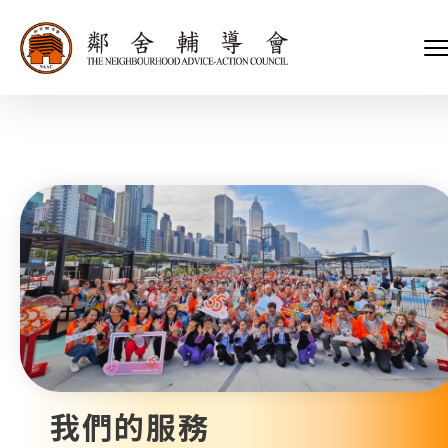
會長、副會長
家庭及兒童福利服務
執行委員會及總幹事
青少年服務
附屬委員會及幼兒園校董會
安老服務
機構管治
康復服務
主頁
標誌
社區發展服務
會歌
內地服務
關於我們
招標項目
教育服務
醫療衞生服務
我們的服務
社會企業
我們的夥伴
捐款方法
新聞稿及媒體報導
支持我們
加入義工
年報
我們的服務
會訊及刊物