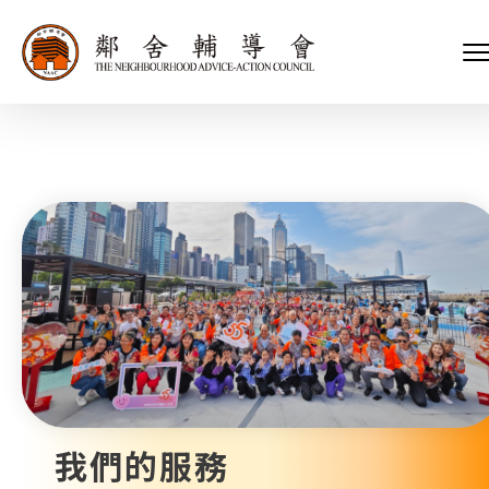
會長、副會長
家庭及兒童福利服務
執行委員會及總幹事
青少年服務
附屬委員會及幼兒園校董會
安老服務
機構管治
康復服務
主頁
標誌
社區發展服務
會歌
內地服務
關於我們
招標項目
教育服務
醫療衞生服務
我們的服務
社會企業
我們的夥伴
捐款方法
新聞稿及媒體報導
支持我們
加入義工
年報
我們的服務
會訊及刊物