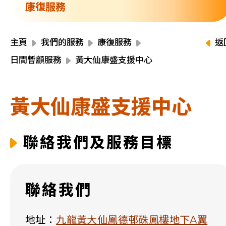
資源中心
康復服務
財務報告
活動焦點
最新動向
主頁
我們的服務
康復服務
返
活動報名
日間暫顧服務
黃大仙康盛支援中心
加入我們
黃大仙康盛支援中心
聯絡我們
聯絡我們及服務目標
同為世界添笑臉
聯絡我們
曲/編曲：郭蓋愆 監製：譚子舜
地址：
九龍黃大仙鳳德邨硃鳳樓地下A翼