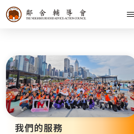
會長、副會長
家庭及兒童福利服務
執行委員會及總幹事
青少年服務
附屬委員會及幼兒園校董會
安老服務
機構管治
康復服務
主頁
標誌
社區發展服務
會歌
內地服務
關於我們
招標項目
教育服務
醫療衞生服務
我們的服務
社會企業
我們的夥伴
捐款方法
新聞稿及媒體報導
支持我們
加入義工
年報
我們的服務
會訊及刊物