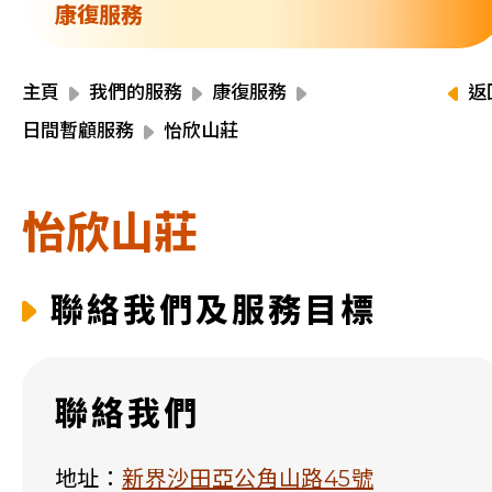
資源中心
康復服務
財務報告
活動焦點
最新動向
主頁
我們的服務
康復服務
返
活動報名
日間暫顧服務
怡欣山莊
加入我們
怡欣山莊
聯絡我們
聯絡我們及服務目標
同為世界添笑臉
聯絡我們
曲/編曲：郭蓋愆 監製：譚子舜
地址：
新界沙田亞公角山路45號