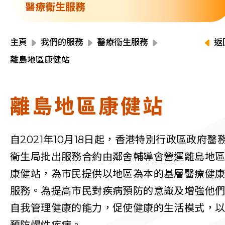
資源中心
醫療衞生服務
財務報告
活動焦點
最新動向
主頁
我們的服務
醫療衞生服務
返
活動報名
離島地區康健站
加入我們
離島地區康健站
聯絡我們
自2021年10月18日起，香港特別行政區政府醫
衞生局批出服務合約由鄰舍輔導會營運離島地
同為世界添笑臉
康健站，為市民提供以地區為本的基層醫療健
服務。為提高市民對疾病預防的意識及增強他
自我管理健康的能力，促使健康的生活模式，
曲/編曲：郭蓋愆 監製：譚子舜