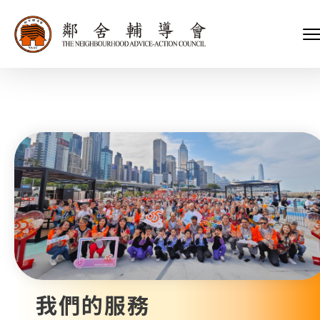
會長、副會長
家庭及兒童福利服務
執行委員會及總幹事
青少年服務
附屬委員會及幼兒園校董會
安老服務
機構管治
康復服務
主頁
標誌
社區發展服務
會歌
內地服務
關於我們
招標項目
教育服務
醫療衞生服務
我們的服務
社會企業
我們的夥伴
捐款方法
新聞稿及媒體報導
支持我們
加入義工
年報
我們的服務
會訊及刊物