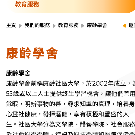
資源中心
教育服務
財務報告
活動焦點
最新動向
主頁
我們的服務
教育服務
康齡學舍
返
活動報名
加入我們
康齡學舍
聯絡我們
康齡學舍
康齡學舍前稱康齡社區大學，於2002年成立，
55歲或以上人士提供終生學習機會，讓他們善
同為世界添笑臉
餘暇，明辨事物的善，尋求知識的真理，培養
心靈社健康，發揮潛能，享有積極和豐盛的人
生。社區大學分為文學院、體藝學院、社會服
曲/編曲：郭蓋愆 監製：譚子舜
及社會科學學院、資訊及科技學院和醫療保健