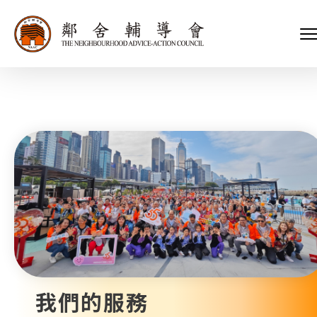
會長、副會長
家庭及兒童福利服務
執行委員會及總幹事
青少年服務
附屬委員會及幼兒園校董會
安老服務
機構管治
康復服務
主頁
標誌
社區發展服務
會歌
內地服務
關於我們
招標項目
教育服務
醫療衞生服務
我們的服務
社會企業
我們的夥伴
捐款方法
新聞稿及媒體報導
支持我們
加入義工
年報
我們的服務
會訊及刊物