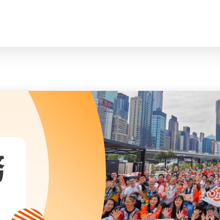
臉
會長、副會長
曲/編曲：郭蓋
家庭及兒童福利服務
執行委員會及總幹事
青少年服務
附屬委員會及幼兒園校董會
安老服務
機構管治
康復服務
主頁
標誌
社區發展服務
會歌
內地服務
關於我們
招標項目
教育服務
醫療衞生服務
我們的服務
社會企業
務
我們的夥伴
捐款方法
新聞稿及媒體報導
支持我們
加入義工
年報
會訊及刊物