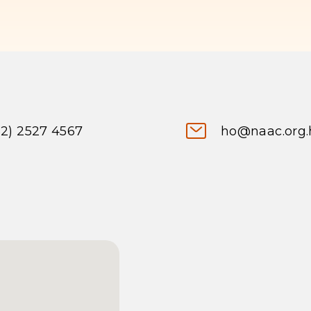
52) 2527 4567
ho@naac.org.