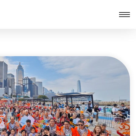
愆 監製：譚子舜