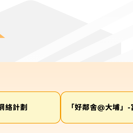
網絡計劃
「好鄰舍@大埔」-