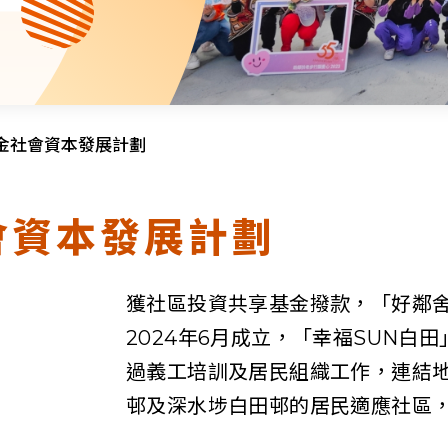
資源中心
財務報告
活動焦點
最新動向
活動報名
加入我們
金社會資本發展計劃
聯絡我們
會資本發展計劃
獲社區投資共享基金撥款，「好鄰舍
2024年6月成立，「幸福SUN白
同為世界添笑臉
過義工培訓及居民組織工作，連結
邨及深水埗白田邨的居民適應社區
曲/編曲：郭蓋愆 監製：譚子舜